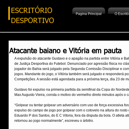
ESCRITÓRIO
Pagina Principal
O Escritó
DESPORTIVO
Atacante baiano e Vitória em pauta
para si
Con
A expulsão do atacante Gustavo e o apagão na partida entre Vitória e Ba
preenc
de Justiça Desportiva do Futebol. Denunciado por agressão física no clá
jogador do Bahia será julgado pela Segunda Comissão Disciplinar e corr
jogos. Mandante do jogo, o Vitória também será julgado e responderá p
Competições. A sessão está agendada para a próxima terça, dia 23 de mai
Gustavo foi expulso na primeira partida da semifinal da Copa do Nordeste
Max Augusto Vieira, consta o motivo do vermelho direto minutos após o 
“Golpear ou tentar golpear um adversário com uso de força excessiva fora d
expulso do campo de jogo por golpear com o cotovelo na altura do rosto do
Eduardo P dos Santos, do E C Vitoria, fora da disputa da bola. O atleta 
retornou ao jogo normalmente”, escreveu o árbitro.