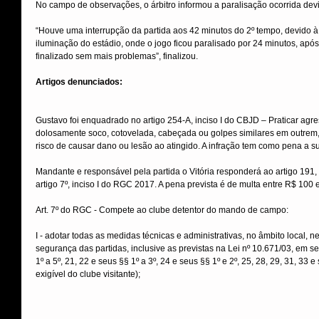
No campo de observações, o árbitro informou a paralisação ocorrida de
“Houve uma interrupção da partida aos 42 minutos do 2º tempo, devido 
iluminação do estádio, onde o jogo ficou paralisado por 24 minutos, após 
finalizado sem mais problemas”, finalizou.
Artigos denunciados:
Gustavo foi enquadrado no artigo 254-A, inciso I do CBJD – Praticar agress
dolosamente soco, cotovelada, cabeçada ou golpes similares em outrem
risco de causar dano ou lesão ao atingido. A infração tem como pena a s
Mandante e responsável pela partida o Vitória responderá ao artigo 191,
artigo 7º, inciso I do RGC 2017. A pena prevista é de multa entre R$ 100 
Art. 7º do RGC - Compete ao clube detentor do mando de campo:
I - adotar todas as medidas técnicas e administrativas, no âmbito local, n
segurança das partidas, inclusive as previstas na Lei nº 10.671/03, em seu
1º a 5º, 21, 22 e seus §§ 1º a 3º, 24 e seus §§ 1º e 2º, 25, 28, 29, 31, 3
exigível do clube visitante); 