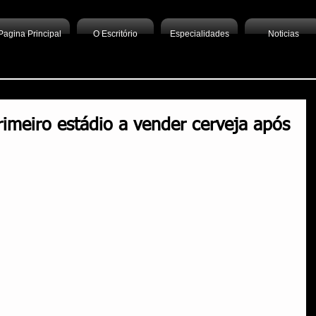
Pagina Principal
O Escritório
Especialidades
Noticias
imeiro estádio a vender cerveja após
para simplificar seu contato c
Contato
preencha o campo abaixo
: