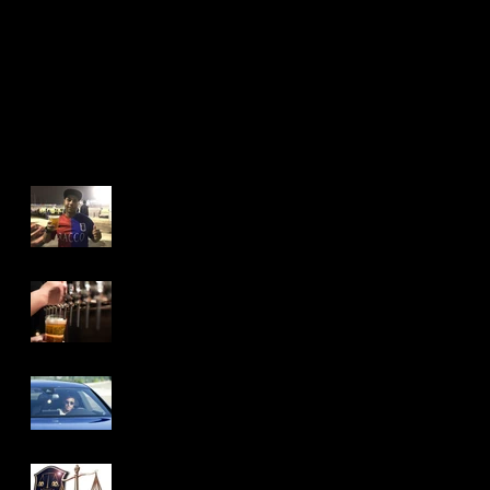
Vila Capanema é o
primeiro estádio a
vender cerveja após
liberação no Paraná
Após nove anos,
cerveja é liberada nos
estádios do Paraná.
Barcelona confirma que
Neymar vai deixar o
clube. Destino: PSG
Atacante baiano e
Vitória em pauta