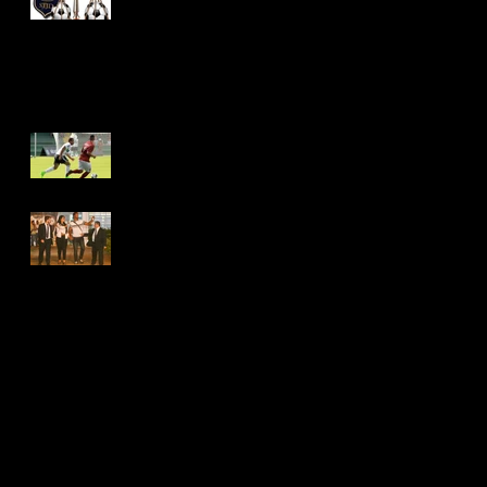
Contra a parede, Confederações
olímpicas colecionam escândalos e
problemas na Justiça
STJD não envia
acórdão e Paranaense
continua sem data para
quartas
Por que o goleiro Bruno
já foi solto?
Em decisão histórica, clássico
Atletiba é cancelado para dizer 'não'
à Globo
Libertadores e TV fazem Copa do
Brasil mudar e começar com 40
decisões
Messi visita menores com
necessidades especiais e diz