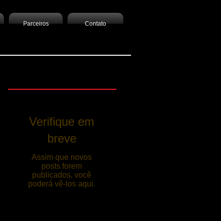
Parceiros
Contato
Posts Em Destaque
om nossos advogados
Verifique em
breve
Assim que novos
posts forem
publicados, você
poderá vê-los aqui.