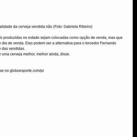
ualidade da cerveja vendida não (Foto: Gabriela Ribeiro)
nais produzidas no estado sejam colocadas como opção de venda, mas que 
 dia de venda. Elas podem ser a alternativa para o torcedor Fernando 
e das vendidas.
or uma cerveja melhor, melhor ainda, disse.
nse no globoesporte.com/pr